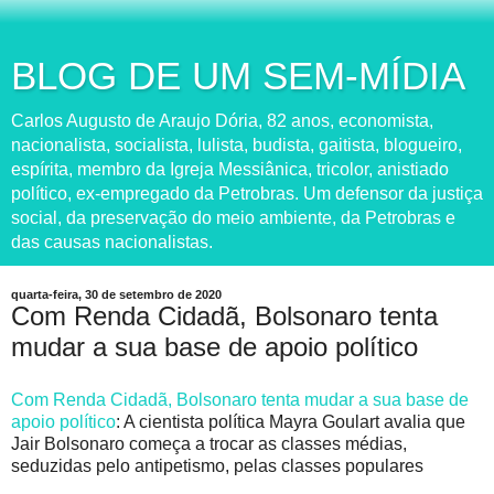
BLOG DE UM SEM-MÍDIA
Carlos Augusto de Araujo Dória, 82 anos, economista,
nacionalista, socialista, lulista, budista, gaitista, blogueiro,
espírita, membro da Igreja Messiânica, tricolor, anistiado
político, ex-empregado da Petrobras. Um defensor da justiça
social, da preservação do meio ambiente, da Petrobras e
das causas nacionalistas.
quarta-feira, 30 de setembro de 2020
Com Renda Cidadã, Bolsonaro tenta
mudar a sua base de apoio político
Com Renda Cidadã, Bolsonaro tenta mudar a sua base de
apoio político
: A cientista política Mayra Goulart avalia que
Jair Bolsonaro começa a trocar as classes médias,
seduzidas pelo antipetismo, pelas classes populares