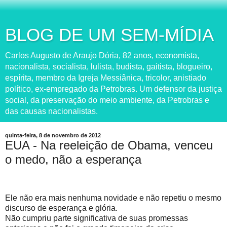
BLOG DE UM SEM-MÍDIA
Carlos Augusto de Araujo Dória, 82 anos, economista,
nacionalista, socialista, lulista, budista, gaitista, blogueiro,
espírita, membro da Igreja Messiânica, tricolor, anistiado
político, ex-empregado da Petrobras. Um defensor da justiça
social, da preservação do meio ambiente, da Petrobras e
das causas nacionalistas.
quinta-feira, 8 de novembro de 2012
EUA - Na reeleição de Obama, venceu
o medo, não a esperança
E
le não era mais nenhuma novidade e não repetiu o mesmo
discurso de esperança e glória.
Não cumpriu parte significativa de suas promessas