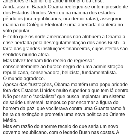
anteriores e não foi o grande timoneiro da crise.
Ainda assim, Barack Obama reelegeu-se ontem presidente
dos Estados Unidos. Venceu na maioria dos estados
pêndulos (ora republicanos, ora democratas), assegurou
maioria no Colégio Eleitoral e uma apertada dianteira no
voto popular.
É certo que os norte-americanos não atribuem a Obama a
crise herdada pela desregulamentação dos anos Bush –a
farra das grandes instituições financeiras, cujos efeitos são
sentidos mundo afora.
Mas talvez tenham tido receio de regressar
conscientemente ao buraco negro de uma administração
republicana, conservadora, belicista, fundamentalista.
O mundo agradece.
Apesar das frustrações, Obama mantém uma popularidade
fora dos Estados Unidos muito superior a que tem lá dentro.
Não por ser o “socialista” que busca implantar um sistema
de saúde universal; tampouco por encarnar a figura do
homem da paz, que vociferava contra uma Guantanamo à
beira da extinção e prometia uma nova política ao Oriente
Médio.
Mas em razão do enorme receio do que seria um novo
governo republicano, com o legado Bush nas costas. A