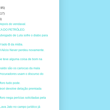
195)
117)
4)
Depois do vendaval.
CA DO PETRÓLEO.
dvogado de Lula sofre o diabo para
 lado B da mídia.
O Aécio Never perdeu novamente.
Se teve alguma coisa de bom na
naldo são os cariocas da mala
Procuradores usam o discurso do
Moro tudo pode.
Teori devolve delação premiada
oro nega perícias solicitadas pela
Lava Jato no campo jurídico já