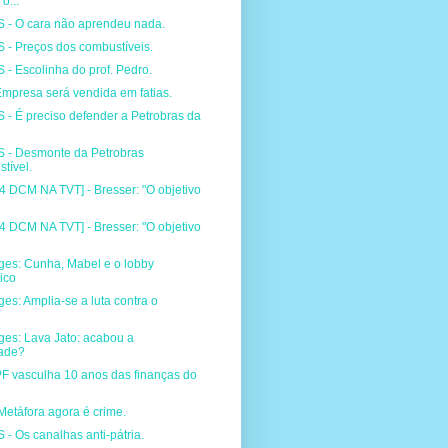
o...
- O cara não aprendeu nada.
 Preços dos combustíveis.
 Escolinha do prof. Pedro.
mpresa será vendida em fatias.
 É preciso defender a Petrobras da
- Desmonte da Petrobras
tível.
 DCM NA TVT] - Bresser: "O objetivo
 DCM NA TVT] - Bresser: "O objetivo
ges: Cunha, Mabel e o lobby
ico
ges: Amplia-se a luta contra o
ges: Lava Jato: acabou a
ade?
PF vasculha 10 anos das finanças do
etáfora agora é crime.
 Os canalhas anti-pátria.