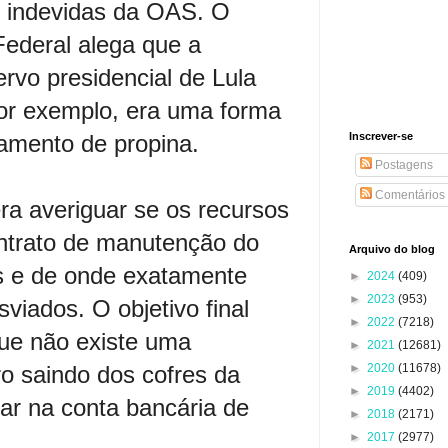
 indevidas da OAS. O
Federal alega que a
vo presidencial de Lula
por exemplo, era uma forma
mento de propina.
Inscrever-se
Postagens
Comentários
era averiguar se os recursos
trato de manutenção do
Arquivo do blog
os e de onde exatamente
►
2024
(409)
►
2023
(953)
sviados. O objetivo final
►
2022
(7218)
que não existe uma
►
2021
(12681)
iro saindo dos cofres da
►
2020
(11678)
►
2019
(4402)
ar na conta bancária de
►
2018
(2171)
►
2017
(2977)