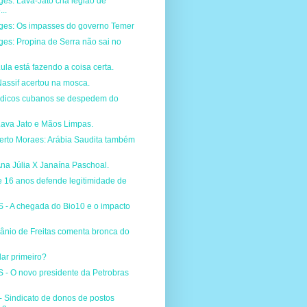
ges: Lava-Jato cria legião de
..
rges: Os impasses do governo Temer
ges: Propina de Serra não sai no
ula está fazendo a coisa certa.
assif acertou na mosca.
dicos cubanos se despedem do
Lava Jato e Mãos Limpas.
erto Moraes: Arábia Saudita também
na Júlia X Janaína Paschoal.
e 16 anos defende legitimidade de
 A chegada do Bio10 e o impacto
ânio de Freitas comenta bronca do
ar primeiro?
 O novo presidente da Petrobras
Sindicato de donos de postos