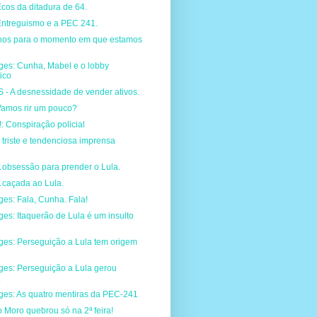
cos da ditadura de 64.
Entreguismo e a PEC 241.
hos para o momento em que estamos
ges: Cunha, Mabel e o lobby
ico
 A desnessidade de vender ativos.
Vamos rir um pouco?
l!: Conspiração policial
 triste e tendenciosa imprensa
 obsessão para prender o Lula.
 caçada ao Lula.
ges: Fala, Cunha. Fala!
ges: Itaquerão de Lula é um insulto
ges: Perseguição a Lula tem origem
ges: Perseguição a Lula gerou
.
ges: As quatro mentiras da PEC-241
 Moro quebrou só na 2ª feira!