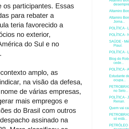
Altamiro Bor
e os participantes. Essas
desempre.
Altamiro Bo
as para rebater a
Altamiro Bor
Jorna...
la teria favorecido a
POLÍTICA - L
ios no exterior,
POLÍTICA - N
SAÚDE - Mé
América do Sul e no
Piauí.
.
POLÍTICA - 
Blog do Rob
cede...
POLÍTICA - A
contexto amplo, as
Estudante d
ndicar, na visão da defesa,
ocupa...
PETROBRAS -
 nome de várias empresas,
no Selo...
POLÍTICA - J
 gerar mais empregos e
Renan.
Quem vai cal
ações do Brasil com outros
PETROBRAS -
 despacho assinado na
só está...
PETRÓLEO - 