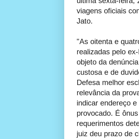
última sexta-feira,
viagens oficiais co
Jato.
"As oitenta e quat
realizadas pelo ex
objeto da denúncia
custosa e de duvid
Defesa melhor escl
relevância da prova
indicar endereço e
provocado. É ônus 
requerimentos det
juiz deu prazo de 