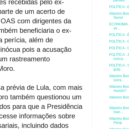
s recebidas pelo ex-
perdeu".
POLÍTICA - E
parte de um acerto de
Altamiro Bo
Serra!
 OAS com dirigentes da
ECONOMIA - 
se ...
mbém beneficiaria o ex-
POLÍTICA - É
a perícia, além de
POLÍTICA - 
a inócua pois a acusação
POLÍTICA - 
POLÍTICA - 
um rastreamento
nunca.
POLÍTICA - S
Moro.
golp...
Altamiro Bor
surra...
sa prévia de Lula, com mais
Altamiro Bor
mundo?
oro também questionou um
Altamiro Bor
...
dos para que a Presidência
Altamiro Bo
man...
ecesse informações sobre
Altamiro Bor
Fiesp
riais, incluindo dados