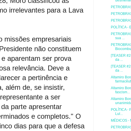
 28, Moro classificou as
desmente 
PETROBRAS 
mo irrelevantes para a Lava
PETROBRAS -
PETROBRAS -
POLÍTICA - E
PETROBRAS -
ro missões empresariais
sua ...
PETROBRAS 
-Presidente não constituem
Biocombus
[TEASER #24
 e aparentam ser prova
da ...
osa relevância. Deve a
[TEASER #24
da ...
arecer a pertinência e
Altamiro Bor
farmacêut
, além de, se insistir,
Altamiro Bor
fascism...
 representante a ser
Altamiro Bor
unanimid
da parte apresentar
POLÍTICA - 
Lul...
erminados e completos." O
MÉDICOS - M
cinco dias para que a defesa
PETROBRAS -