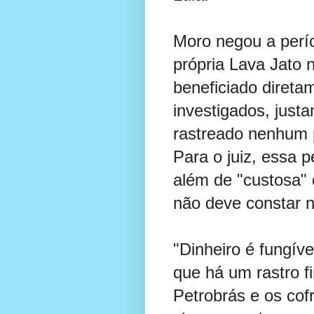
Moro negou a perí
própria Lava Jato 
beneficiado diret
investigados, just
rastreado nenhum 
Para o juiz, essa p
além de "custosa"
não deve constar 
"Dinheiro é fungív
que há um rastro f
Petrobrás e os cof