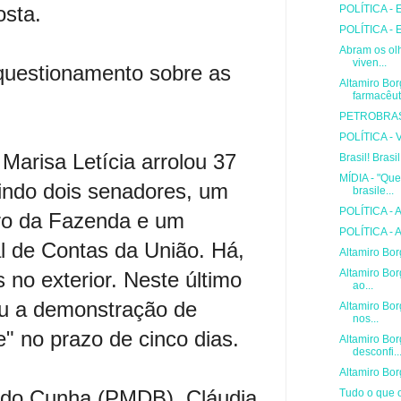
osta.
POLÍTICA - E
POLÍTICA - 
Abram os ol
viven...
uestionamento sobre as
Altamiro Bor
farmacêut
PETROBRAS -
POLÍTICA - 
Marisa Letícia arrolou 37
Brasil! Brasi
MÍDIA - "Que
indo dois senadores, um
brasile...
POLÍTICA - A
tro da Fazenda e um
POLÍTICA - A
al de Contas da União. Há,
Altamiro Bor
Altamiro Bor
 no exterior. Neste último
ao...
tou a demonstração de
Altamiro Bor
nos...
e" no prazo de cinco dias.
Altamiro Bor
desconfi..
Altamiro Bor
rdo Cunha (PMDB), Cláudia
Tudo o que o