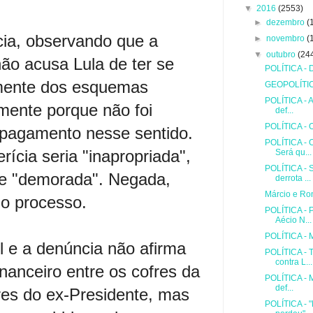
▼
2016
(2553)
►
dezembro
(
cia, observando que a
►
novembro
(
▼
outubro
(24
não acusa Lula de ter se
POLÍTICA - 
amente dos esquemas
GEOPOLÍTI
POLÍTICA - A
amente porque não foi
def...
POLÍTICA - O
pagamento nesse sentido.
POLÍTICA - 
erícia seria "inapropriada",
Será qu...
POLÍTICA - 
 e "demorada". Negada,
derrota ...
Márcio e Ro
no processo.
POLÍTICA - 
Aécio N...
POLÍTICA - 
el e a denúncia não afirma
POLÍTICA - 
contra L...
inanceiro entre os cofres da
POLÍTICA - M
def...
res do ex-Presidente, mas
POLÍTICA - "