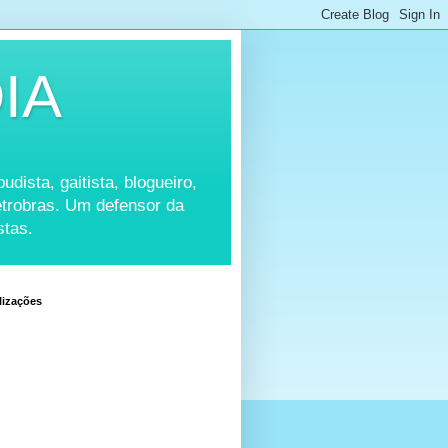
IA
udista, gaitista, blogueiro,
Petrobras. Um defensor da
stas.
lizações