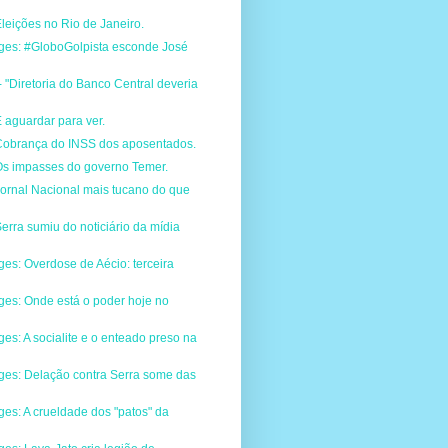
leições no Rio de Janeiro.
rges: #GloboGolpista esconde José
"Diretoria do Banco Central deveria
 aguardar para ver.
Cobrança do INSS dos aposentados.
Os impasses do governo Temer.
Jornal Nacional mais tucano do que
erra sumiu do noticiário da mídia
ges: Overdose de Aécio: terceira
ges: Onde está o poder hoje no
ges: A socialite e o enteado preso na
rges: Delação contra Serra some das
ges: A crueldade dos "patos" da