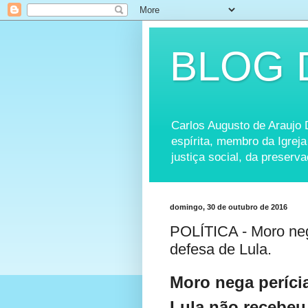
BLOG 
Carlos Augusto de Araujo Dó
espírita, membro da Igreja
justiça social, da preserv
domingo, 30 de outubro de 2016
POLÍTICA - Moro nega
defesa de Lula.
Moro nega períci
Lula não recebeu