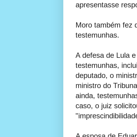
apresentasse resp
Moro também fez q
testemunhas.
A defesa de Lula e 
testemunhas, inclu
deputado, o minis
ministro do Tribun
ainda, testemunhas
caso, o juiz solici
"imprescindibilidad
A esposa de Edua