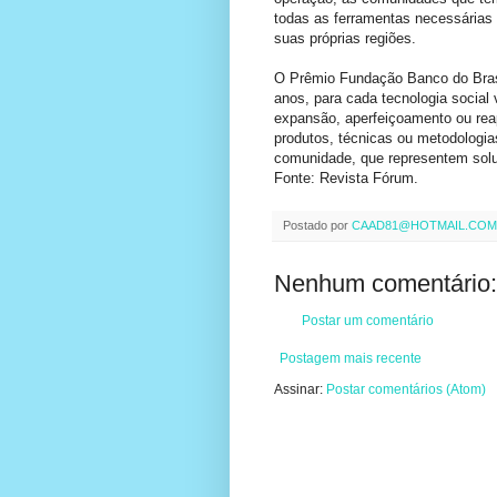
todas as ferramentas necessárias 
suas próprias regiões.
O Prêmio Fundação Banco do Brasi
anos, para cada tecnologia social
expansão, aperfeiçoamento ou reap
produtos, técnicas ou metodologia
comunidade, que representem solu
Fonte: Revista Fórum.
Postado por
CAAD81@HOTMAIL.COM
Nenhum comentário:
Postar um comentário
Postagem mais recente
Assinar:
Postar comentários (Atom)