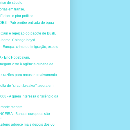
rise do século.
rias em transe.
eitor: o pior político.
S - Pub proíbe entrada de égua
Cain e rejeição do pacote de Bush.
 home, Chicago boys!
 Europa: crime de imigração, exceto
 - Eric Hobsbawm.
 negam visto à agência cubana de
z razões para recusar o salvamento
olta do "circuit breaker", agora em
8 - A quem interessa o "silêncio da
grande mentira.
NCEIRA - Bancos europeus são
a...
sileiro adoece mais depois dos 60