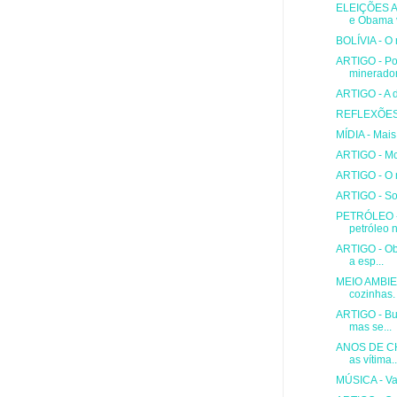
ELEIÇÕES A
e Obama v
BOLÍVIA - O 
ARTIGO - Po
minerador
ARTIGO - A d
REFLEXÕES D
MÍDIA - Mais
ARTIGO - McC
ARTIGO - O 
ARTIGO - Soc
PETRÓLEO - 
petróleo n
ARTIGO - Ob
a esp...
MEIO AMBIEN
cozinhas.
ARTIGO - Bu
mas se...
ANOS DE CH
as vítima..
MÚSICA - Van