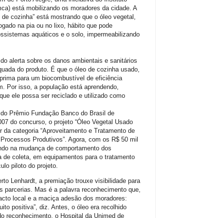
mca) está mobilizando os moradores da cidade. A
 de cozinha” está mostrando que o óleo vegetal,
jogado na pia ou no lixo, hábito que pode
ossistemas aquáticos e o solo, impermeabilizando
do alerta sobre os danos ambientais e sanitários
quada do produto. É que o óleo de cozinha usado,
-prima para um biocombustível de eficiência
. Por isso, a população está aprendendo,
que ele possa ser reciclado e utilizado como
do Prêmio Fundação Banco do Brasil de
007 do concurso, o projeto “Óleo Vegetal Usado
r da categoria “Aproveitamento e Tratamento de
 Processos Produtivos”. Agora, com os R$ 50 mil
tindo na mudança de comportamento dos
a de coleta, em equipamentos para o tratamento
lo piloto do projeto.
rto Lenhardt, a premiação trouxe visibilidade para
as parcerias. Mas é a palavra reconhecimento que,
acto local e a maciça adesão dos moradores:
to positiva”, diz. Antes, o óleo era recolhido
do reconhecimento, o Hospital da Unimed de