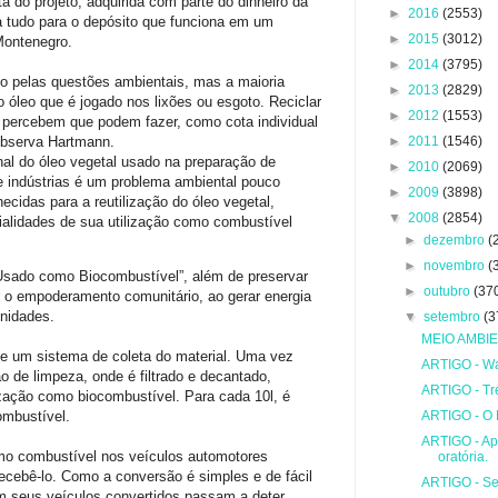
ta do projeto, adquirida com parte do dinheiro da
►
2016
(2553)
va tudo para o depósito que funciona em um
►
2015
(3012)
Montenegro.
►
2014
(3795)
o pelas questões ambientais, mas a maioria
►
2013
(2829)
 óleo que é jogado nos lixões ou esgoto. Reciclar
►
2012
(1553)
s percebem que podem fazer, como cota individual
observa Hartmann.
►
2011
(1546)
inal do óleo vegetal usado na preparação de
►
2010
(2069)
 e indústrias é um problema ambiental pouco
►
2009
(3898)
ecidas para a reutilização do óleo vegetal,
▼
2008
(2854)
alidades de sua utilização como combustível
►
dezembro
(
►
novembro
(
 Usado como Biocombustível”, além de preservar
►
outubro
(37
ir o empoderamento comunitário, ao gerar energia
unidades.
▼
setembro
(3
MEIO AMBIEN
de um sistema de coleta do material. Uma vez
ARTIGO - Wa
ão de limpeza, onde é filtrado e decantado,
ARTIGO - Tr
lização como biocombustível. Para cada 10l, é
ombustível.
ARTIGO - O 
ARTIGO - Ap
mo combustível nos veículos automotores
oratória.
ecebê-lo. Como a conversão é simples e de fácil
ARTIGO - Se
 seus veículos convertidos passam a deter