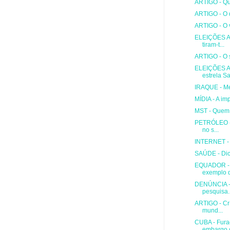
ARTIGO - Qu
ARTIGO - O 
ARTIGO - O 
ELEIÇÕES A
tiram-t...
ARTIGO - O s
ELEIÇÕES A
estrela Sa
IRAQUE - Me
MÍDIA - A im
MST - Quem 
PETRÓLEO - 
no s...
INTERNET - E
SAÚDE - Dic
EQUADOR - C
exemplo q
DENÚNCIA - 
pesquisa..
ARTIGO - Crí
mund...
CUBA - Fura
embargo 