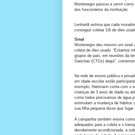
Montenegro passou a servir como c
dos funcionários da instituição.
Lenhardt estima que cada morador 
conseguir coletar 10t de óleo usado
Sinal
Montenegro deu mesmo um sinal v
coleta de óleo usado. “Estamos in
grupos de pais, em reuniões da te
Gaúchas (CTGs) daqui”, comemora
Na rede de ensino pública e privad
em idade escolar estão participand
exemplo, Hartmann conta com o e
crianças de 3 anos de idade ou a
como todos precisamos de água pu
estimulam a mudança de hábitos 
sua filha pequena disse que 'lugar
A campanha também ensina como 
adequados para a coleta e o transp
devidamente acondicionada, a sub