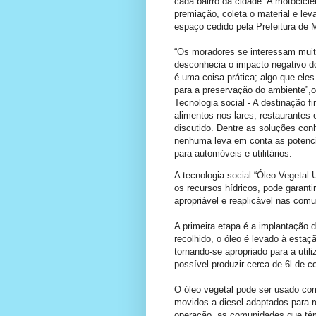
cada bairro da cidade. A motocicle
premiação, coleta o material e le
espaço cedido pela Prefeitura de 
“Os moradores se interessam muit
desconhecia o impacto negativo do
é uma coisa prática; algo que ele
para a preservação do ambiente”,
Tecnologia social - A destinação f
alimentos nos lares, restaurantes
discutido. Dentre as soluções conh
nenhuma leva em conta as potenci
para automóveis e utilitários.
A tecnologia social “Óleo Vegetal
os recursos hídricos, pode garant
apropriável e reaplicável nas com
A primeira etapa é a implantação 
recolhido, o óleo é levado à estaç
tornando-se apropriado para a uti
possível produzir cerca de 6l de c
O óleo vegetal pode ser usado co
movidos a diesel adaptados para r
operação, as comunidades que têm