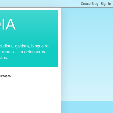
IA
udista, gaitista, blogueiro,
Petrobras. Um defensor da
stas.
lizações