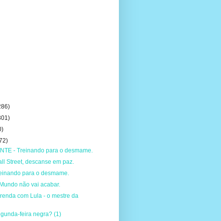
286)
301)
0)
72)
TE - Treinando para o desmame.
ll Street, descanse em paz.
einando para o desmame.
Mundo não vai acabar.
renda com Lula - o mestre da
gunda-feira negra? (1)