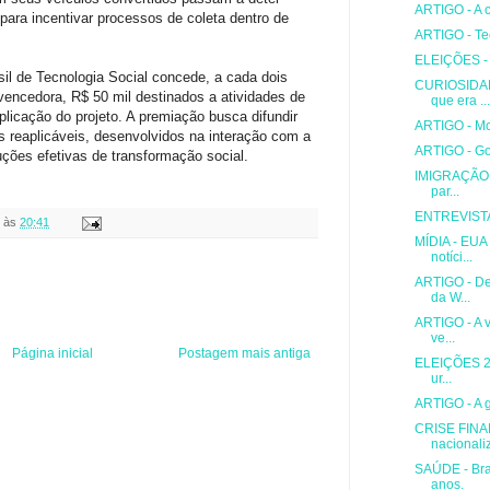
ARTIGO - A c
para incentivar processos de coleta dentro de
ARTIGO - Teo
ELEIÇÕES - El
l de Tecnologia Social concede, a cada dois
CURIOSIDADE
 vencedora, R$ 50 mil destinados a atividades de
que era ...
licação do projeto. A premiação busca difundir
ARTIGO - Mc
s reaplicáveis, desenvolvidos na interação com a
ARTIGO - Go
ções efetivas de transformação social.
IMIGRAÇÃO -
par...
ENTREVISTA
às
20:41
MÍDIA - EUA
notíci...
ARTIGO - De
da W...
ARTIGO - A v
ve...
Página inicial
Postagem mais antiga
ELEIÇÕES 200
ur...
ARTIGO - A 
CRISE FINA
nacionaliz
SAÚDE - Bra
anos.