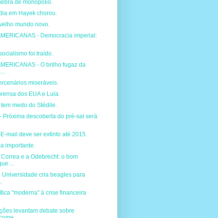
ebra de monopólio.
dia em Hayek chorou.
velho mundo novo.
MERICANAS - Democracia imperial:
ocialismo foi traído.
MERICANAS - O brilho fugaz da
...
rcenários miseráveis.
prensa dos EUA e Lula.
tem medo do Stédile.
Próxima descoberta do pré-sal será
-mail deve ser extinto até 2015.
a importante.
orrea e a Odebrecht: o bom
ue ...
Universidade cria beagles para
.
tica "moderna" à crise financeira
ções levantam debate sobre
come...