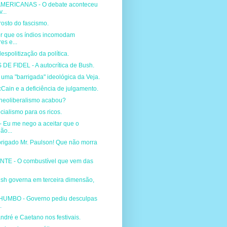
MERICANAS - O debate aconteceu
...
rosto do fascismo.
r que os índios incomodam
es e...
espolitização da política.
E FIDEL - A autocrítica de Bush.
 uma "barrigada" ideológica da Veja.
ain e a deficiência de julgamento.
neoliberalismo acabou?
ialismo para os ricos.
Eu me nego a aceitar que o
ão...
rigado Mr. Paulson! Que não morra
TE - O combustível que vem das
sh governa em terceira dimensão,
UMBO - Governo pediu desculpas
.
dré e Caetano nos festivais.