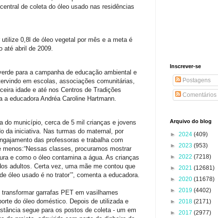
entral de coleta do óleo usado nas residências
utilize 0,8l de óleo vegetal por mês e a meta é
 até abril de 2009.
Inscrever-se
erde para a campanha de educação ambiental e
Postagens
tervindo em escolas, associações comunitárias,
rceira idade e até nos Centros de Tradições
Comentários
 a educadora Andréa Caroline Hartmann.
Arquivo do blog
a do município, cerca de 5 mil crianças e jovens
o da iniciativa. Nas turmas do maternal, por
►
2024
(409)
ngajamento das professoras e trabalha com
►
2023
(953)
té menos:“Nessas classes, procuramos mostrar
►
2022
(7218)
ra e como o óleo contamina a água. As crianças
dos adultos. Certa vez, uma mãe me contou que
►
2021
(12681)
 de óleo usado é no trator’”, comenta a educadora.
►
2020
(11678)
►
2019
(4402)
transformar garrafas PET em vasilhames
orte do óleo doméstico. Depois de utilizada e
►
2018
(2171)
stância segue para os postos de coleta - um em
►
2017
(2977)