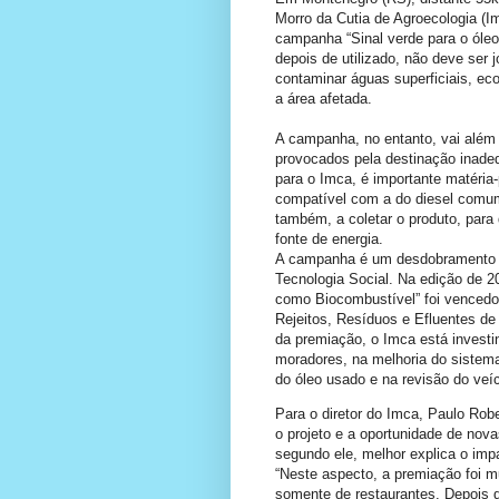
Morro da Cutia de Agroecologia (I
campanha “Sinal verde para o óleo
depois de utilizado, não deve ser 
contaminar águas superficiais, ec
a área afetada.
A campanha, no entanto, vai além 
provocados pela destinação inade
para o Imca, é importante matéria
compatível com a do diesel comum
também, a coletar o produto, para 
fonte de energia.
A campanha é um desdobramento 
Tecnologia Social. Na edição de 2
como Biocombustível” foi vencedo
Rejeitos, Resíduos e Efluentes de
da premiação, o Imca está inves
moradores, na melhoria do sistem
do óleo usado e na revisão do veícu
Para o diretor do Imca, Paulo Robe
o projeto e a oportunidade de nov
segundo ele, melhor explica o imp
“Neste aspecto, a premiação foi mui
somente de restaurantes. Depois 