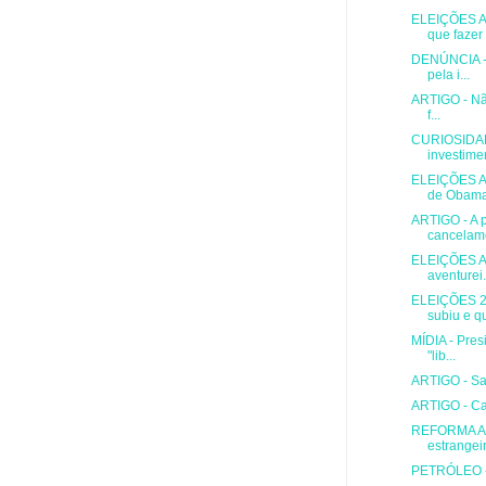
ELEIÇÕES A
que fazer .
DENÚNCIA - 
pela i...
ARTIGO - Não
f...
CURIOSIDADE
investimen
ELEIÇÕES A
de Obama 
ARTIGO - A 
cancelame
ELEIÇÕES AM
aventurei.
ELEIÇÕES 2
subiu e qu
MÍDIA - Pres
"lib...
ARTIGO - Saq
ARTIGO - Car
REFORMA AG
estrangei
PETRÓLEO - 