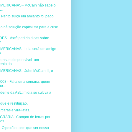
MERICANAS - McCain não sabe o
..
Perito suiço em amianto foi pago
 há solução capitalista para a crise
S - Você pediria dicas sobre
...
MERICANAS - Lula será um amigo
...
pensar o impensável: um
nto da...
ERICANAS - John McCain III, o
..
008 - Falta uma semana: quem
e...
idente da ABL: mídia só cultiva a
ue e restituição.
carás e vira-latas.
RÁRIA - Compra de terras por
ros.
O petróleo tem que ser nosso.