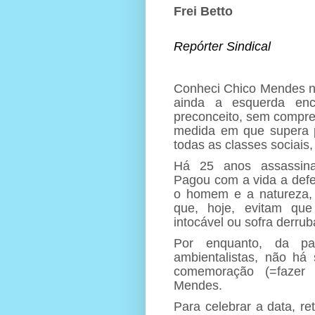
Frei Betto
Repórter Sindical
Conheci Chico Mendes n
ainda a esquerda enc
preconceito, sem compreen
medida em que supera p
todas as classes sociais,
Há 25 anos assassina
Pagou com a vida a defe
o homem e a natureza, a
que, hoje, evitam que
intocável ou sofra derru
Por enquanto, da pa
ambientalistas, não h
comemoração (=fazer 
Mendes.
Para celebrar a data, r