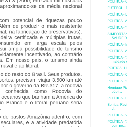
 de 31.3 (2000) em cada mil nascidos
POLÍTICA - 
, aproximando-se da média nacional
FUTEBOL - R
POLÍTICA - 
om potencial de riquezas pouco
POLÍTICA - A
 Além de produzir o mais resistente
POLÍTICA - "
cial, na fabricação de preservativos),
A IMPORTÂN
ira certificada e múltiplas frutas,
SAÚDE DO
nsumido em larga escala pelos
POLÍTICA - 
sui ampla possibilidade de turismo
POLÍTICA - A
vidamente incentivado, ao contrário
POLÍTICA - 
a. Em nosso país, o turismo ainda
maldade e
aval e ao litoral.
POlÍTICA - 
 do resto do Brasil. Seus produtos,
POLÍTICA - O
ortos, precisam viajar 3.500 km até
POLÍTICA - "
lhor o governo da BR-317, a rodovia
Henrique Piz
ém conhecida como Rodovia do
públi...
ois oceanos que banham a América do
POLÍTICA - E s
io Branco e o litoral peruano seria
Bomba! Revis
.
d...
POLÍTICA - 
 de pastos Amazônia adentro, com
seculares, e a atividade predatória
POLÍTICA - 
com po...