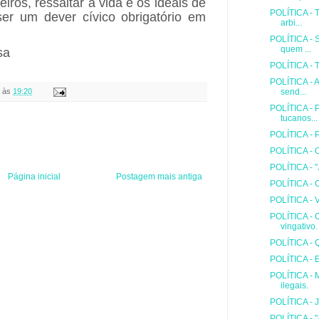
ros, ressaltar a vida e os ideais de
POLÍTICA - 
er um dever cívico obrigatório em
arbi...
POLÍTICA - 
quem ...
sa
POLÍTICA - T
POLÍTICA - A
às
19:20
send...
POLÍTICA - 
tucanos...
POLÍTICA - 
POLÍTICA - O
POLÍTICA - "
Página inicial
Postagem mais antiga
POLÍTICA - O
POLÍTICA - V
POLÍTICA - 
vingativo.
POLÍTICA - 
POLÍTICA - 
POLÍTICA - M
ilegais.
POLÍTICA - J
POLÍTICA - "