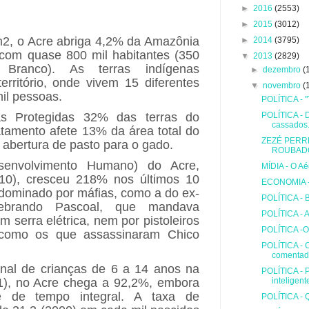
►
2016
(2553)
►
2015
(3012)
2, o Acre abriga 4,2% da Amazônia
►
2014
(3795)
, com quase 800 mil habitantes (350
▼
2013
(2829)
 Branco). As terras indígenas
►
dezembro
(
ritório, onde vivem 15 diferentes
▼
novembro
(
il pessoas.
POLÍTICA - "T
as Protegidas 32% das terras do
POLÍTICA - D
cassados
tamento afete 13% da área total do
ZEZÉ PERR
 abertura de pasto para o gado.
ROUBAD
envolvimento Humano) do Acre,
MÍDIA - O Aé
10), cresceu 218% nos últimos 10
ECONOMIA - 
 dominado por máfias, como a do ex-
POLÍTICA - B
debrando Pascoal, que mandava
POLÍTICA - A
m serra elétrica, nem por pistoleiros
POLÍTICA -O
, como os que assassinaram Chico
POLÍTICA - 
comentada
nal de crianças de 6 a 14 anos na
POLÍTICA - 
1), no Acre chega a 92,2%, embora
inteligent
me de tempo integral. A taxa de
POLÍTICA - 