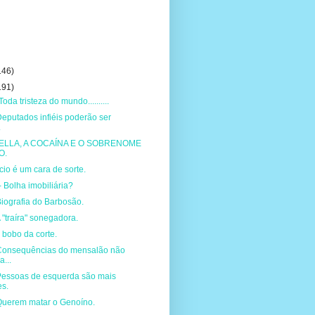
146)
191)
oda tristeza do mundo..........
eputados infiéis poderão ser
.
ELLA, A COCAÍNA E O SOBRENOME
O.
cio é um cara de sorte.
Bolha imobiliária?
iografia do Barbosão.
 "traíra" sonegadora.
 bobo da corte.
Consequências do mensalão não
...
Pessoas de esquerda são mais
es.
Querem matar o Genoíno.