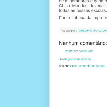
de mineradoras e garimpei
Chico Mendes deveria s
todas as nossas escolas.
Fonte: tribuna da impren
Postado por
CAAD81@HOTMAIL.COM
Nenhum comentário:
Postar um comentário
Postagem mais recente
Assinar:
Postar comentários (Atom)