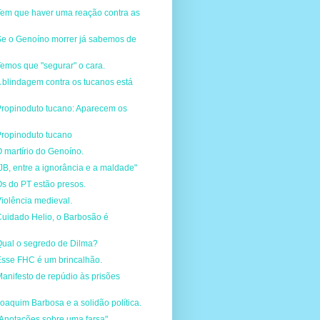
Tem que haver uma reação contra as
Se o Genoíno morrer já sabemos de
emos que "segurar" o cara.
 blindagem contra os tucanos está
Propinoduto tucano: Aparecem os
Propinoduto tucano
 martírio do Genoíno.
JB, entre a ignorância e a maldade"
s do PT estão presos.
iolência medieval.
Cuidado Helio, o Barbosão é
Qual o segredo de Dilma?
Esse FHC é um brincalhão.
anifesto de repúdio às prisões
oaquim Barbosa e a solidão política.
Anotações sobre uma farsa".