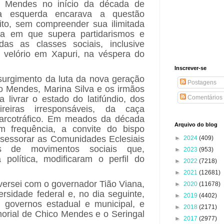
o Mendes no início da década de
a esquerda encarava a questão
ito, sem compreender sua ilimitada
ida em que supera partidarismos e
as as classes sociais, inclusive
u velório em Xapuri, na véspera do
Inscrever-se
surgimento da luta da nova geração
Postagens
o Mendes, Marina Silva e os irmãos
 livrar o estado do latifúndio, dos
Comentários
ireiras irresponsáveis, da caça
 narcotráfico. Em meados da década
Arquivo do blog
m frequência, a convite do bispo
ssessorar as Comunidades Eclesiais
►
2024
(409)
s de movimentos sociais que,
►
2023
(953)
 política, modificaram o perfil do
►
2022
(7218)
►
2021
(12681)
nversei com o governador Tião Viana,
►
2020
(11678)
ersidade federal e, no dia seguinte,
►
2019
(4402)
s governos estadual e municipal, e
►
2018
(2171)
morial de Chico Mendes e o Seringal
►
2017
(2977)