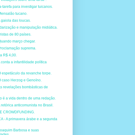
-tarefa para investigar tuicanos.
Mensalão tucano.
 gaiola das loucas.
idarização e manipulação midiática.
ristas de 80 países.
Quando março chegar.
Proclamação suprema.
 a R$ 4,00.
conta a infantilidade política
 espetáculo da revanche torpe.
O caso Herzog e Genoíno.
As revelações bombásticas de
o é a vida dentro de uma redação.
 retórica anticomunista no Brasil.
E CROWDFUNDING.
 - A primavera árabe e a segunda
Joaquim Barbosa e suas
dades.