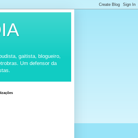
IA
udista, gaitista, blogueiro,
Petrobras. Um defensor da
stas.
lizações