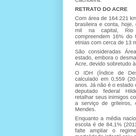
RETRATO DO ACRE
Com área de 164.221 km
brasileira e conta, hoje
mil na capital, Rio
compreendem 16% do ter
etnias com cerca de 13 m
São consideradas Áre
estado, embora o desma
Acre, devido sobretudo à
O IDH (Índice de Des
calculado em 0,559 (20
anos. Já não é o estado
deputado federal Hil
retalhar seus inimigos co
a serviço de grileiros
Mendes.
Enquanto a média nacio
escola é de 84,1% (201
falte ampliar o regi