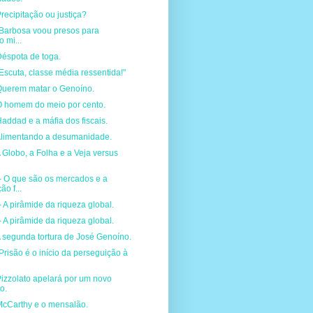
recipitação ou justiça?
"Barbosa voou presos para
 mi...
Déspota de toga.
Escuta, classe média ressentida!"
Querem matar o Genoíno.
O homem do meio por cento.
addad e a máfia dos fiscais.
Alimentando a desumanidade.
 Globo, a Folha e a Veja versus
O que são os mercados e a
o f...
A pirâmide da riqueza global.
A pirâmide da riqueza global.
 segunda tortura de José Genoíno.
Prisão é o início da perseguição à
izzolato apelará por um novo
o.
McCarthy e o mensalão.