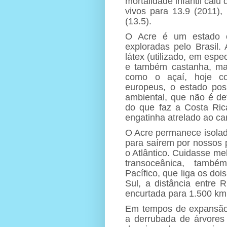
mortalidade infantil caiu
vivos para 13.9 (2011)
(13.5).
O Acre é um estado c
exploradas pelo Brasil.
látex (utilizado, em espe
e também castanha, made
como o açaí, hoje co
europeus, o estado pos
ambiental, que não é de
do que faz a Costa Ric
engatinha atrelado ao carn
O Acre permanece isolado
para saírem por nossos p
o Atlântico. Cuidasse me
transoceânica, tamb
Pacífico, que liga os d
Sul, a distância entre R
encurtada para 1.500 km
Em tempos de expansão
a derrubada de árvores 