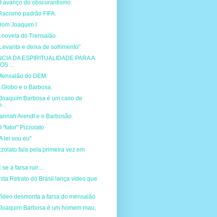
O avanço do obscurantismo.
acismo padrão FIFA.
Dom Joaquim I
 novela do Trensalão.
Levanta e deixa de sofrimento"
CIA DA ESPIRITUALIDADE PARA A
S ...
Mensalão do DEM.
 Globo e o Barbosa.
"Joaquim Barbosa é um caso de
...
Hannah Arendt e o Barbosão.
 "fator" Pizzolato
A lei sou eu"
zolato fala pela primeira vez em
e a farsa ruir.....
ta Retrato do Brasil lança vídeo que
Vídeo desmonta a farsa do mensalão
"Joaquim Barbosa é um homem mau,