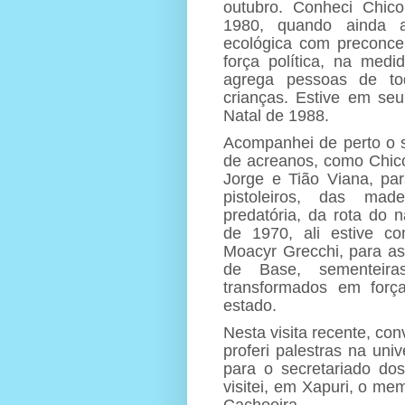
outubro. Conheci Chic
1980, quando ainda 
ecológica com preconce
força política, na med
agrega pessoas de tod
crianças. Estive em se
Natal de 1988.
Acompanhei de perto o 
de acreanos, como Chic
Jorge e Tião Viana, para
pistoleiros, das made
predatória, da rota do
de 1970, ali estive co
Moacyr Grecchi, para a
de Base, sementeira
transformados em força
estado.
Nesta visita recente, co
proferi palestras na univ
para o secretariado do
visitei, em Xapuri, o me
Cachoeira.