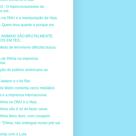
O - O hiperconsumismo do
o est...
a na ONU e a manipulação da Veja.
 Quem leva quanto e porque em
 ANIMAIS SÃO BRUTALMENTE
S EM TES...
do de terrorismo dificulta busca
la de Dilma na imprensa
nal.
ação do público americano ao
.
aetano e o tio Rei.
de Mello comenta cerco midiático.
a e a imprensa internacional.
Dilma na ONU e a Veja.
ilma não é só de fazer caras.
Dilma falou duro, com coragem.
"Dilma, não entregue nosso pré-sal
vista com o Lula.