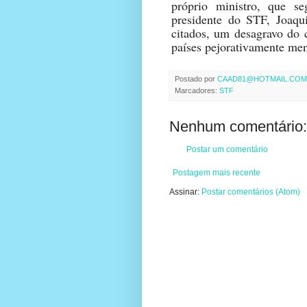
próprio ministro, que s
presidente do STF, Joaqu
citados, um desagravo do
países pejorativamente me
Postado por
CAAD81@HOTMAIL.COM
Marcadores:
STF
Nenhum comentário:
Postar um comentário
Postagem mais recente
Assinar:
Postar comentários (Atom)