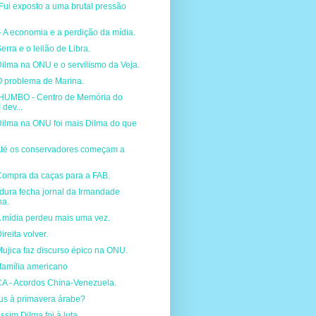
Fui exposto a uma brutal pressão
A economia e a perdição da mídia.
erra e o leilão de Libra.
ilma na ONU e o servilismo da Veja.
O problema de Marina.
UMBO - Centro de Memória do
dev...
Dilma na ONU foi mais Dilma do que
Até os conservadores começam a
Compra da caças para a FAB.
dura fecha jornal da Irmandade
a.
A mídia perdeu mais uma vez.
reita volver.
ujica faz discurso épico na ONU.
família americano
 - Acordos China-Venezuela.
us à primavera árabe?
ssim Dilma foi à luta.