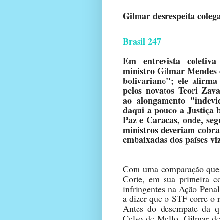
Gilmar desrespeita coleg
Brasil 247
Em entrevista coletiv
ministro Gilmar Mendes 
bolivariano"; ele afirma
pelos novatos Teori Zav
ao alongamento "indevi
daqui a pouco a Justiça 
Paz e Caracas, onde, seg
ministros deveriam cobra
embaixadas dos países vi
Com uma comparação quest
Corte, em sua primeira c
infringentes na Ação Pena
a dizer que o STF corre o r
Antes do desempate da qu
Celso de Mello, Gilmar de