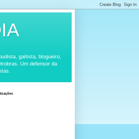
IA
udista, gaitista, blogueiro,
Petrobras. Um defensor da
stas.
lizações