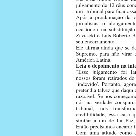
julgamento de 12 réus cond
um "tribunal para ficar ass
Após a proclamação da vit
jornalistas o alongamen
ocasionou na substituiçã
Zavascki e Luis Roberto Ba
seu encerramento.
Ele afirma ainda que se d
Supremo, para não virar 
América Latina.
Leia o depoimento na ínt
“Esse julgamento foi la
nossos foram retirados d
‘indevido’. Portanto, agor
pretendia talvez que daqui
razoável. Se nós começamo
nós na verdade conspurc
tribunal, nos transfo
credibilidade, essa casa 
similar a um de La Paz, 
Então precisamos encarar i
Com uma atitude como es