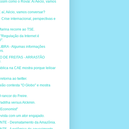
ssim como o Rovái: Aí Aécio, vamos
 aí, Aécio, vamos conversar?
rise internacional, perspectivas e
arina recorre ao TSE.
"Regulação da Internet é
l".
IBRA - Algumas informações
es.
NIO DE FREITAS - ARRASTÃO
.
blica na CAE mostra porque leiloar
etorna ao twitter.
ião contesta "O Globo" e mostra
 rancor do Freire.
adilha versus Alckmin.
 Economist"
evista com um ator engajado.
NTE - Desmatamento da Amazônia.