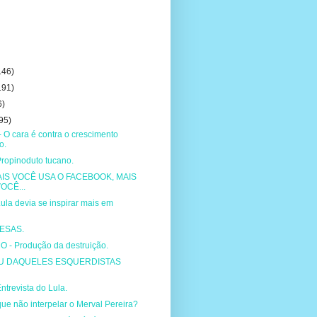
146)
191)
6)
95)
O cara é contra o crescimento
o.
Propinoduto tucano.
IS VOCÊ USA O FACEBOOK, MAIS
OCÊ...
ula devia se inspirar mais em
ESAS.
 - Produção da destruição.
U DAQUELES ESQUERDISTAS
ntrevista do Lula.
que não interpelar o Merval Pereira?