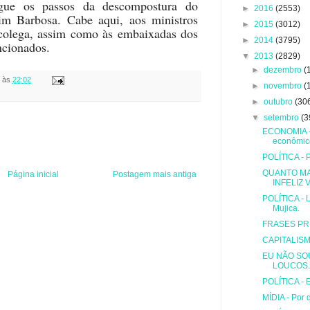
egue os passos da descompostura do
►
2016
(2553)
im Barbosa. Cabe aqui, aos ministros
►
2015
(3012)
 colega, assim como às embaixadas dos
►
2014
(3795)
ncionados.
▼
2013
(2829)
►
dezembro
(
às
22:02
►
novembro
(
►
outubro
(30
▼
setembro
(3
ECONOMIA - 
econômic
POLÍTICA - 
QUANTO MA
Página inicial
Postagem mais antiga
INFELIZ V
POLÍTICA - L
Mujica.
FRASES PR
CAPITALISMO
EU NÃO SO
LOUCOS.
POLÍTICA - E
MÍDIA - Por 