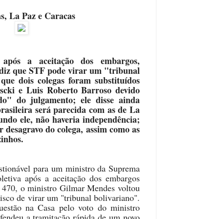
as, La Paz e Caracas
a após a aceitação dos embargos,
diz que STF pode virar um "tribunal
 que dois colegas foram substituídos
ascki e Luis Roberto Barroso devido
do" do julgamento; ele disse ainda
brasileira será parecida com as de La
undo ele, não haveria independência;
r desagravo do colega, assim como as
zinhos.
ionável para um ministro da Suprema
oletiva após a aceitação dos embargos
l 470, o ministro Gilmar Mendes voltou
isco de virar um "tribunal bolivariano".
estão na Casa pelo voto do ministro
fendeu a tramitação rápida de um novo