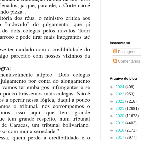
enados, já que, para ele, a Corte não é
ando pizza".
ória dos réus, o ministro critica aos
to "indevido" do julgamento, que já
o de dois colegas pelos novatos Teori
rroso e pode tirar mais integrantes até
Inscrever-se
eve ter cuidado com a credibilidade do
Postagens
algo parecido com nossos vizinhos da
Comentários
egra:
mentavelmente atípico. Dois colegas
Arquivo do blog
o julgamento por conta do alongamento
a vamos ter embargos infringentes e se
►
2024
(409)
 a pouco tirássemos mais colegas. Não é
►
2023
(953)
s a operar nessa lógica, daqui a pouco
►
2022
(7218)
amos o tribunal, nos corrompemos o
►
2021
(12681)
rmamos isso aqui que tem grande
►
2020
(11678)
que tem grande respeito, num tribunal
de Caracas, um tribunal bolivariano.
►
2019
(4402)
sso com muita seriedade.”
►
2018
(2171)
sa, quem perde a credibilidade é o
►
2017
(2977)