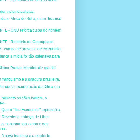
TE - A polêmica do aquecimento
 demite sindicalistas.
ndia e África do Sul apoiam discurso
NTE - ONU reforça culpa do homem
TE - Relatório do Greenpeace.
 campo de provas e de extermínio.
unca a mídia foi tão ostensiva para
ilmar Dantas Mendes diz que foi
 franquismo e a ditadura brasileira.
Por que a recuperação da Dilma era
"Enquanto os cães ladram, a
pa...
Quem "The Economist" representa.
Reverter a entrega de Libra.
A "continha" da Globo e dos
res.
 nova fronteira é o nordeste.