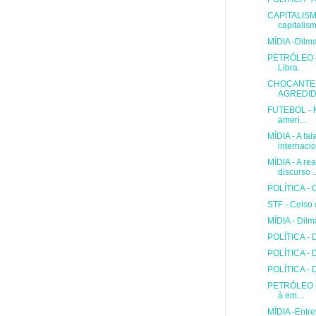
CAPITALISM
capitalism
MÍDIA -Dilm
PETRÓLEO -
Libra.
CHOCANTE:
AGREDIDO
FUTEBOL - Me
ameri...
MÍDIA - A fa
internacio
MÍDIA - A re
discurso ..
POLÍTICA - C
STF - Celso 
MÍDIA - Dilm
POLÍTICA - 
POLÍTICA - D
POLÍTICA - 
PETRÓLEO - 
à em...
MÍDIA -Entre